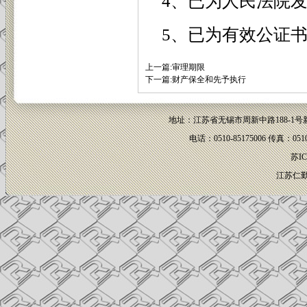
4
、已为人民法院
5
、已为有效公证
上一篇:
审理期限
下一篇:
财产保全和先予执行
地址：江苏省无锡市周新中路188-1
电话：0510-85175006 传真：051
苏IC
江苏仁