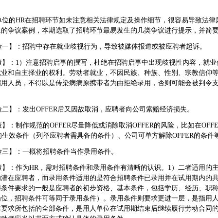
位的
HR
在招聘环节如未注意相关法律规定及操作细节，很容易导致法律
生的争议案例，本期选取了招聘环节最易发生的几类争议进行提示，并简
险一】：招聘中存在就业歧视行为，导致被媒体报道或被应聘者起诉。
策】：
1
）注意招聘启事的撰写，杜绝在招聘启事中出现歧视性内容，就业
就业和自主择业的权利。劳动者就业，不因民族、种族、性别、宗教信仰
招用人员，不得以是传染病病原携带者为由拒绝录用，否则可能会被判令
险二】：发出
OFFER
后又因故取消，应聘者向公司索赔经济损失。
策】：制作规范的
OFFER
尽量降低或消除取消
OFFER
的风险，比如在
OFF
的生效条件（列举应聘者需具备的条件）、公司可单方解除
OFFER
的条件
险三】：一概将招聘条件当作录用条件。
策】：作为
HR
，需对招聘条件和录用条件有清晰的认识。
1
）二者适用的
的潜在应聘者，而录用条件适用的是符合招聘条件已录用并在试用期内的
聘条件要求的一般是应聘者的初步资格、基本条件，包括学历、经历、职
岗位，招聘条件可等同于录用条件）。录用条件则要求更进一层，是指用
体要求所包括的全部条件，是用人单位在试用期结束后继续履行劳动合同