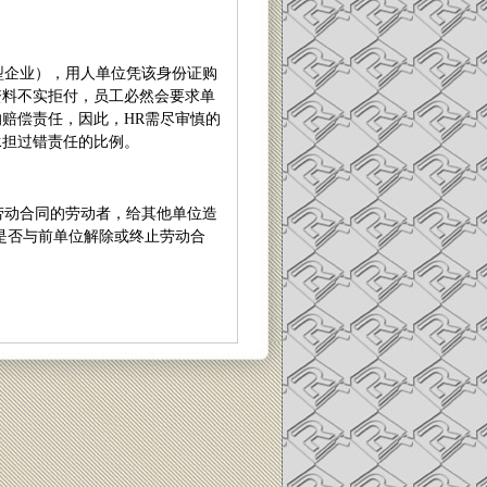
型企业），用人单位凭该身份证购
资料不实拒付，员工必然会要求单
的赔偿责任，因此，
HR
需尽审慎的
承担过错责任的比例。
劳动合同的劳动者，给其他单位造
是否与前单位解除或终止劳动合
）