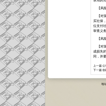
录用的
【风
【对
买社保
位支付
审查义
【风
【对
成损失
同，并
上一篇:
公
下一篇:
创
地