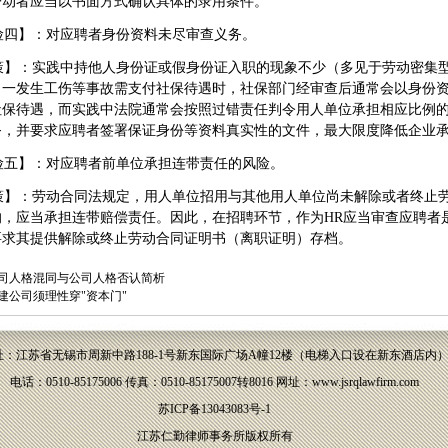
劳动者应当以书面方式确认具体的录用条件。
险四】：对应聘者身份资料未尽审查义务。
策】：实践中持他人身份证或假身份证入职的现象不少（多见于劳动密集
，一发生工伤等事故需支付社保待遇时，社保部门经审查后通常会以身份
社保待遇，而实践中法院通常会按照过错责任判令用人单位承担相应比例
务，并要求应聘者签署保证身份等资料真实性的文件，最大限度降低企业
险五】：对应聘者前单位承担连带责任的风险。
策】：劳动合同法规定，用人单位招用与其他用人单位尚未解除或者终止
的，应当承担连带赔偿责任。因此，在招聘环节，作为
HR
应当审查应聘者
要求其提供解除或终止劳动合同证明书（离职证明）存档。
司人格混同与公司人格否认简析
建公司须理性穿"资本门"
址：江苏省无锡市周新中路188-1号新东国际广场A幢12楼（电梯入口设在新东酒店内
电话：0510-85175006 传真：0510-85175007转8016 网址：
www.jsrqlawfirm.com
苏ICP备13043083号-1
江苏仁勤律师事务所版权所有