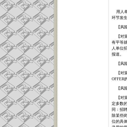
用人单
环节发
【风
【对
有平等
人单位
报道。
【风
【对
OFFER
【风
【对
定多数
同：招
除某些
位的具